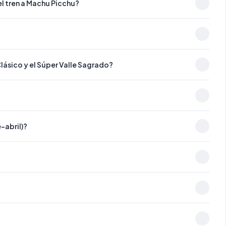
 tren a Machu Picchu?
r los flancos del cerro.
7): Manco Inca derrotó aquí al ejército de Hernando Pizarro en la
dando el valle con el agua del río para detener la caballería
acia Machu Picchu
(Aguas Calientes). Si tienes un tren por la tarde,
.
Clásico y el Súper Valle Sagrado?
ur y uno de los más auténticos del Valle Sagrado. Dos cosas lo
comunidad demuestran el proceso completo de
teñido y tejido inca
–abril)?
 por más de 500 años:
jabón inca)
illa (insecto del cactus), amarillo con muña, azul con añil, verde con
 técnica inca sin modificaciones
anas (cruces andinas), los cóndores, las serpientes, los pumas
s familiares. El guía explica el significado de los motivos durante