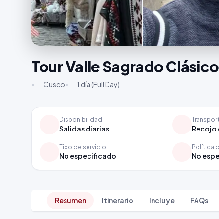
Tour Valle Sagrado Clásic
•
Cusco
•
1 día (Full Day)
Disponibilidad
Transpor
Salidas diarias
Recojo 
Tipo de servicio
Política 
No especificado
No espe
Resumen
Itinerario
Incluye
FAQs