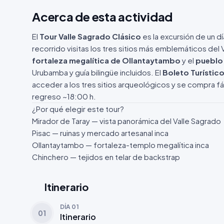
Acerca de esta actividad
El
Tour Valle Sagrado Clásico
es la excursión de un d
recorrido visitas los tres sitios más emblemáticos del
fortaleza megalítica de Ollantaytambo
y el
pueblo 
Urubamba y guía bilingüe incluidos. El
Boleto Turístico
acceder a los tres sitios arqueológicos y se compra 
regreso ~18:00 h.
¿Por qué elegir este tour?
Mirador de Taray — vista panorámica del Valle Sagrado
Pisac — ruinas y mercado artesanal inca
Ollantaytambo — fortaleza-templo megalítica inca
Chinchero — tejidos en telar de backstrap
Itinerario
DÍA 01
01
Itinerario