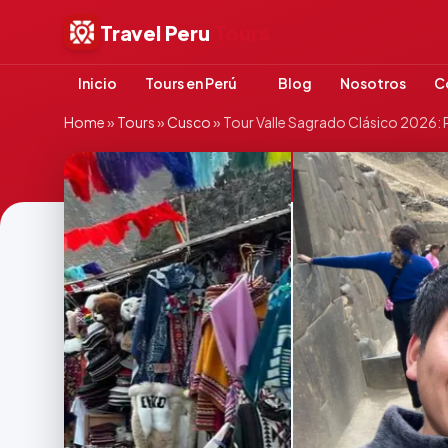
Travel Peru
Tours
Inicio
Tours en Perú
Blog
Nosotros
C
Home
»
Tours
»
Cusco
»
Tour Valle Sagrado Clásico 2026: