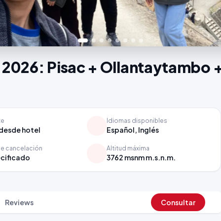
o 2026: Pisac + Ollantaytambo 
te
Idiomas disponibles
desde hotel
Español, Inglés
de cancelación
Altitud máxima
cificado
3762 msnm m.s.n.m.
Reviews
Consultar