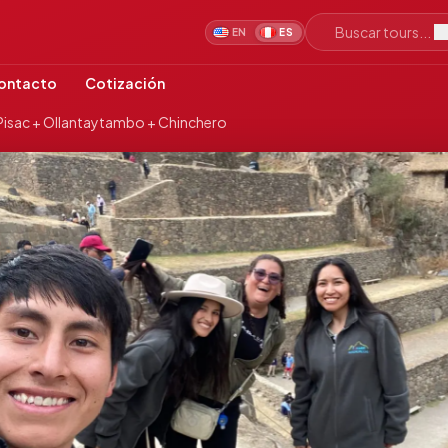
Buscar tours...
EN
ES
ontacto
Cotización
 Pisac + Ollantaytambo + Chinchero