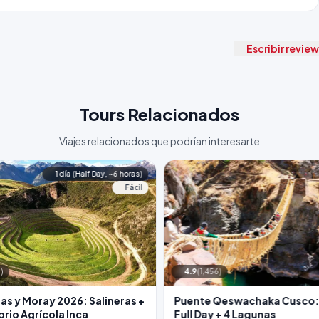
XVII directamente sobre los cimientos de un palacio inca del período
n visibles en la base, y en el interior la iglesia conserva
pinturas
ones de santos vestidos con ropas andinas —la síncretización
Escribir review
nchero.
Tours Relacionados
an Bernardo). Fin del servicio.
Viajes relacionados que podrían interesarte
1 día (Half Day, ~6 horas)
Fácil
)
4.9
(1,456)
as y Moray 2026: Salineras +
Puente Qeswachaka Cusco:
rio Agrícola Inca
Full Day + 4 Lagunas