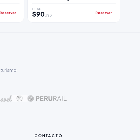
Llamas
Sacs
DESDE
DESDE
$90
$43
Reservar
Reservar
USD
 turismo
CONTACTO