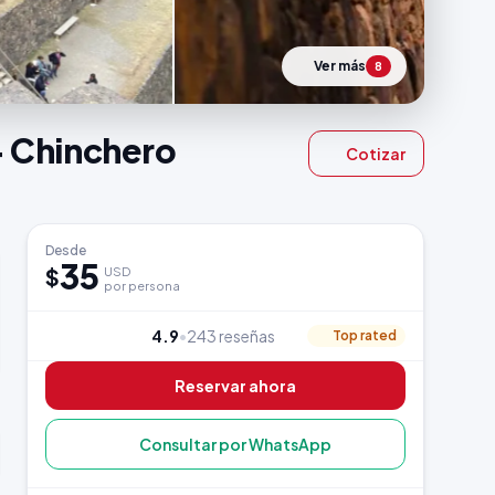
Ver más
8
+ Chinchero
Cotizar
Desde
35
$
USD
por persona
4.9
•
243 reseñas
Top rated
Reservar ahora
Consultar por WhatsApp