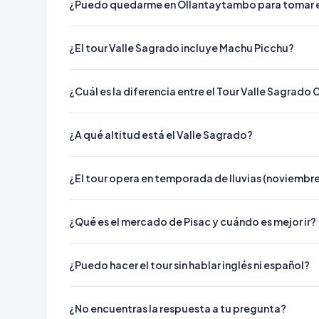
¿Puedo quedarme en Ollantaytambo para tomar el
-
Terrazas militares
que protegían la ciudadela po
- La historia de la
batalla de Ollantaytambo
(153
única victoria inca importante de la Conquista —inun
¿El tour Valle Sagrado incluye Machu Picchu?
española.
Ollantaytambo es también la
estación de tren h
podemos dejarte en la estación al terminar la visita
¿Cuál es la diferencia entre el Tour Valle Sagrado 
~15:30–16:30 h — Chinchero (3.762 msnm)
El pueblo de Chinchero es el punto más alto del to
¿A qué altitud está el Valle Sagrado?
hacen imprescindible:
Textiles andinos en vivo:
En el centro textil de Chinchero, mujeres de la 
¿El tour opera en temporada de lluvias (noviembre
que se ha transmitido oralmente de madres a hijas
- Lavado de la fibra de alpaca con agua y arcilla (el 
-
Teñido con plantas naturales
: rojo con cochin
¿Qué es el mercado de Pisac y cuándo es mejor ir?
nogal
- Tejido en
telar de backstrap
(cintura), la misma
Cada símbolo tejido tiene un significado: los chak
¿Puedo hacer el tour sin hablar inglés ni español?
representan deidades, ciclos agrícolas o genealogía
la demostración.
¿No encuentras la respuesta a tu pregunta?
La iglesia colonial sobre el palacio inca: