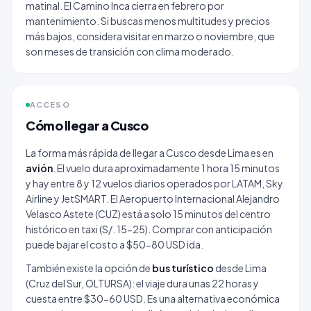
matinal. El Camino Inca cierra en febrero por
mantenimiento. Si buscas menos multitudes y precios
más bajos, considera visitar en marzo o noviembre, que
son meses de transición con clima moderado.
ACCESO
Cómo llegar a Cusco
La forma más rápida de llegar a Cusco desde Lima es en
avión
. El vuelo dura aproximadamente 1 hora 15 minutos
y hay entre 8 y 12 vuelos diarios operados por LATAM, Sky
Airline y JetSMART. El Aeropuerto Internacional Alejandro
Velasco Astete (CUZ) está a solo 15 minutos del centro
histórico en taxi (S/. 15-25). Comprar con anticipación
puede bajar el costo a $50-80 USD ida.
También existe la opción de
bus turístico
desde Lima
(Cruz del Sur, OLTURSA): el viaje dura unas 22 horas y
cuesta entre $30-60 USD. Es una alternativa económica