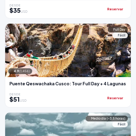
DESDE
$35
Reservar
USD
Full Day
Fácil
4.9
(1,456)
Puente Qeswachaka Cusco: Tour Full Day + 4 Lagunas
DESDE
$51
Reservar
USD
Medio día (~3,5 horas)
Fácil