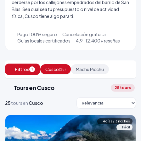
perderse por los callejones empedrados del barrio de San
Blas. Sea cual sea tu presupuesto o nivel de actividad
física, Cusco tiene algo para ti.
Pago 100% seguro
Cancelación gratuita
Guías locales certificados
4.9 · 12,400+ reseñas
Filtros
Cusco
Machu Picchu
(25)
1
Tours en Cusco
25 tours
25
tours en
Cusco
4 días / 3 noches
Fácil