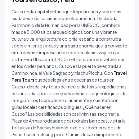
Cusco es la capital del antiguo Imperio Inca y una de las
ciudades más fascinantes de Sudamérica. Declarada
Patrimonio de la Humanidad por la UNESCO, combina
más de 3,000 sitios arqueológicos con una vibrante
cultura viva, arquitectura colonial española construida
sobre cimientos incas y una gastronomía que la convierte
en un destino imprescindible para cualquier viajero que
visita Perú.Ubicada a 3,400 metros sobre el nivel del mar
en los Andes peruanos, Cusco es la puerta de entrada al
Camino Inca, el Valle Sagrado y Machu Picchu. Con
Travel
Peru Tours
puedes elegir entre decenas de tours en
Cusco: desde city tours de medio día hasta expediciones
de varios días por los mejores destinos arqueológicos de
la región. Los tours parten diariamente y cuentan con
guías locales certificados bilingües.¿Qué hacer en
Cusco? Las posibilidades son casi infinitas: recorrer la
Plaza de Armas rodeada de catedrales barrocas, visitar la
fortaleza de Sacsayhuamán, explorar los mercados de
Pisac, hacer trekking por el Camino Inca o simplemente