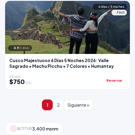
6 días / 5 noches
Fácil
4.9
(1,456)
Cusco Majestuoso 6 Días 5 Noches 2026: Valle
Sagrado + Machu Picchu + 7 Colores + Humantay
DESDE
$750
Reservar
USD
1
2
Siguiente »
3,400 msnm
ALTITUD