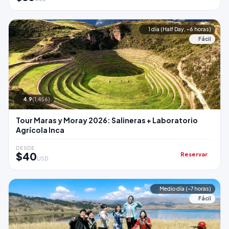
1 día (Half Day, ~6 horas)
Fácil
4.9
(1,456)
Tour Maras y Moray 2026: Salineras + Laboratorio
Agrícola Inca
DESDE
$40
Reservar
USD
Medio día (~7 horas)
Fácil