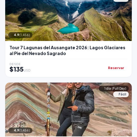
4.9
(1,456)
Tour 7 Lagunas del Ausangate 2026: Lagos Glaciares
al Pie del Nevado Sagrado
DESDE
$135
Reservar
USD
1 día (Full Day)
Fácil
4.9
(1,456)