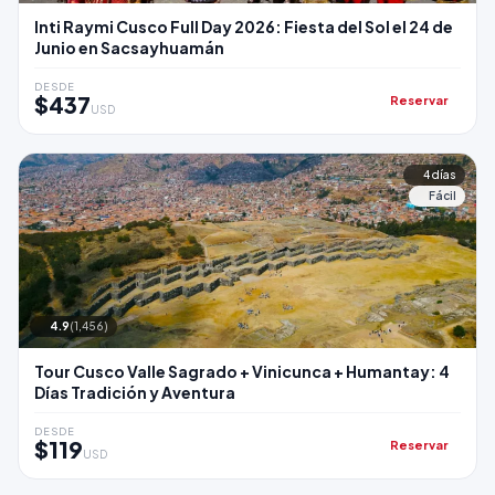
Inti Raymi Cusco Full Day 2026: Fiesta del Sol el 24 de
Junio en Sacsayhuamán
DESDE
$437
Reservar
USD
4 días
Fácil
4.9
(1,456)
Tour Cusco Valle Sagrado + Vinicunca + Humantay: 4
Días Tradición y Aventura
DESDE
$119
Reservar
USD