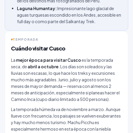
de los destinos más fotografiados de Perú.
Laguna Humantay:
Impresionante lago glacial de
aguas turquesas escondido en los Andes, accesible en
full day o como parte del Salkantay Trek.
TEMPORADA
Cuándo visitar Cusco
La
mejor época para visitar Cusco
es la temporada
seca, de
abril a octubre
. Los días son soleados y las
lluvias son escasas, lo que hace los treks y excursiones
mucho más agradables. Junio, julio y agosto son los
meses de mayor demanda — reserva con al menos 2
meses de anticipación, especialmente si planeas hacer el
Camino Inca (cupo diario limitado a 500 personas).
La temporada húmeda va de noviembre a marzo. Aunque
llueve con frecuencia, los paisajes se vuelven exuberantes
y hay mucho menos turismo. Machu Picchu es
especialmente hermoso en esta época con la niebla