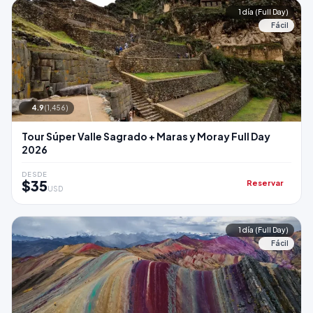
1 día (Full Day)
Fácil
4.9
(1,456)
Tour Súper Valle Sagrado + Maras y Moray Full Day
2026
DESDE
$35
Reservar
USD
1 día (Full Day)
Fácil