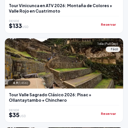
Tour Vinicunca en ATV 2026: Montaña de Colores +
Valle Rojo en Cuatrimoto
DESDE
$133
Reservar
USD
1 día (Full Day)
Fácil
4.9
(1,456)
Tour Valle Sagrado Clásico 2026: Pisac +
Ollantaytambo + Chinchero
DESDE
$35
Reservar
USD