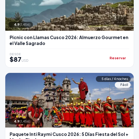
4.9
(1,456)
Picnic con Llamas Cusco 2026: Almuerzo Gourmet en
el Valle Sagrado
DESDE
$87
Reservar
USD
5 días / 4 noches
Fácil
4.9
(1,456)
Paquete Inti Raymi Cusco 2026: 5 Días Fiesta del Sol +