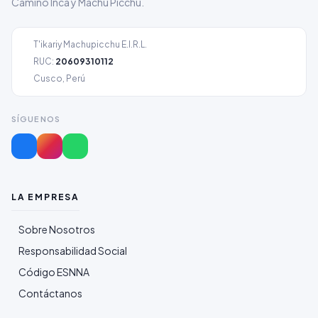
Camino Inca y Machu Picchu.
T'ikariy Machupicchu E.I.R.L.
RUC:
20609310112
Cusco, Perú
SÍGUENOS
LA EMPRESA
Sobre Nosotros
Responsabilidad Social
Código ESNNA
Contáctanos