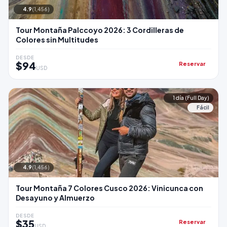
4.9
(1,456)
Tour Montaña Palccoyo 2026: 3 Cordilleras de
Colores sin Multitudes
DESDE
$94
Reservar
USD
1 día (Full Day)
Fácil
4.9
(1,456)
Tour Montaña 7 Colores Cusco 2026: Vinicunca con
Desayuno y Almuerzo
DESDE
$35
Reservar
USD