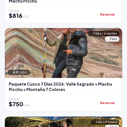
Machu Picchu
DESDE
$816
Reservar
USD
7 días / 6 noches
Fácil
4.9
(1,456)
Paquete Cusco 7 Días 2026: Valle Sagrado + Machu
Picchu + Montaña 7 Colores
DESDE
$750
Reservar
USD
1 día (~9 horas)