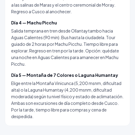
a las salinas de Maras y el centro ceremonial de Moray.
Regreso a Cusco al anochecer.
Día 4 — Machu Picchu
Salida temprana en tren desde Ollantaytambo hacia
Aguas Calientes (90 min). Bus hasta la ciudadela. Tour
guiado de 2 horas por Machu Picchu. Tiempo libre para
explorar. Regreso en tren por la tarde. Opción: quédate
una noche en Aguas Calientes para amanecer en Machu
Picchu.
Día 5 — Montaña de 7 Colores o Laguna Humantay
Elige entre la Montaña Vinicunca (5,200 msnm, dificultad
alta) o la Laguna Humantay (4,200 msnm, dificultad
moderada) según tu nivel físico y estado de aclimatación.
Ambas son excursiones de día completo desde Cusco.
Por la tarde, tiempo libre para compras y cena de
despedida.