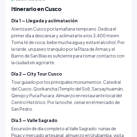
Itinerario en Cusco
Día 1 — Llegada y aclimatación
Aterriza en Cusco por la mañana temprano. Dedica el
primer día a descansar y aclimatarte a los 3,400 msnm.
Toma té de coca, bebe mucha agua y evita el alcohol. Por
la tarde, un paseo tranquilo por la Plaza de Armas y el
Barrio de San Blas es suficiente para tomar contacto con
la ciudad sin agotarte.
Día 2 — City Tour Cusco
Tour guiado por los principales monumentos: Catedral
del Cusco, Qorikancha (Templo del Sol), Sacsayhuamán,
Qenqo y Puca Pucara. Almuerzo en restaurante local del
Centro Histórico. Por la noche, cenar en el mercado de
San Pedro.
Día 3 — Valle Sagrado
Excursión de día completo al Valle Sagrado: ruinas de
Pisac y mercado artesanal, almuerzo en Urubamba, visita