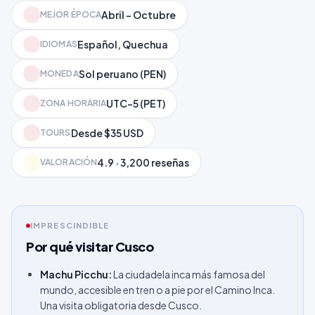
Abril – Octubre
MEJOR ÉPOCA
Español, Quechua
IDIOMAS
Sol peruano (PEN)
MONEDA
UTC-5 (PET)
ZONA HORARIA
Desde $35 USD
TOURS
4.9 · 3,200 reseñas
VALORACIÓN
IMPRESCINDIBLE
Por qué visitar Cusco
Machu Picchu:
La ciudadela inca más famosa del
mundo, accesible en tren o a pie por el Camino Inca.
Una visita obligatoria desde Cusco.