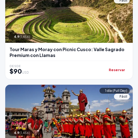
Fácil
4.9
(1,456)
Tour Maras y Moray con Picnic Cusco: Valle Sagrado
Premium con Llamas
DESDE
$90
Reservar
USD
1 día (Full Day)
Fácil
4.9
(1,456)