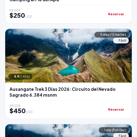
DESDE
$250
Reservar
USD
3 días / 2 noches
Fácil
4.9
(1,456)
Ausangate Trek 3 Días 2026: Circuito del Nevado
Sagrado 6.384 msnm
DESDE
$450
Reservar
USD
1 día (Full Day)
Fácil