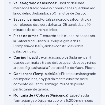
Valle Sagrado de los Incas:
Circuito de ruinas,
mercados tradicionales y comunidades quechuas a lo
largo del río Urubamba, a 30 minutos de Cusco.
Sacsayhuamán:
Fortaleza inca colosal construida
con bloques de piedra de hasta 125 toneladas, a 10
minutos del centro histórico.
Plaza de Armas:
El corazón de la ciudad, rodeada por
la Catedral del Cusco (s. XVII) y la Iglesia de La
Compañía de Jesús, ambas construidas sobre
palacios incas.
Camino Inca:
El trek más icónico de Sudamérica, 4
días de caminata a través de bosques nubosos y ruinas
arqueológicas hasta la Puerta del Sol de Machu Picchu.
Qorikancha (Templo del Sol):
El templo más sagrado
del Imperio Inca, hoy parcialmente cubierto por el
convento de Santo Domingo. Muros de piedra
perfectamente tallada.
Montaña de 7 Colores (Vinicunca):
Espectacular
formación geológica multicolor a 5,200 msnm, uno