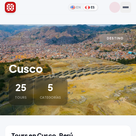
EN
ES
Home
»
Cusco
DESTINO
PERÚ
Cusco
25
5
TOURS
CATEGORÍAS
Tours en Cusco, Perú