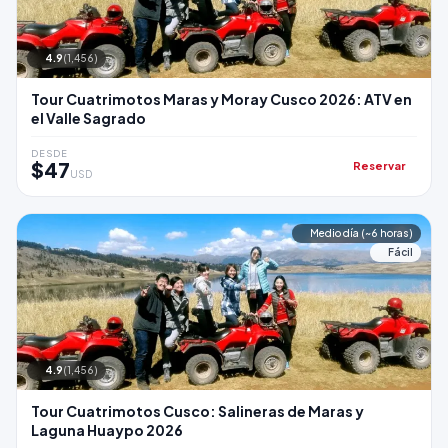
4.9
(1,456)
Tour Cuatrimotos Maras y Moray Cusco 2026: ATV en
el Valle Sagrado
DESDE
$47
Reservar
USD
Medio día (~6 horas)
Fácil
4.9
(1,456)
Tour Cuatrimotos Cusco: Salineras de Maras y
Laguna Huaypo 2026