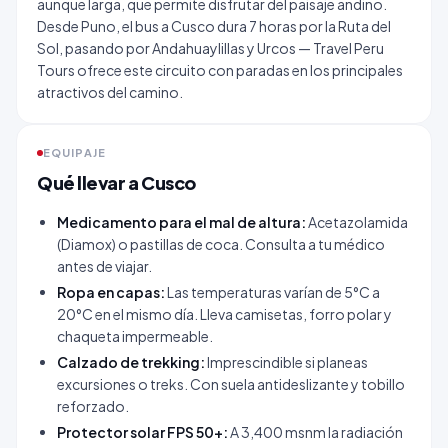
aunque larga, que permite disfrutar del paisaje andino.
Desde Puno, el bus a Cusco dura 7 horas por la Ruta del
Sol, pasando por Andahuaylillas y Urcos — Travel Peru
Tours ofrece este circuito con paradas en los principales
atractivos del camino.
EQUIPAJE
Qué llevar a Cusco
Medicamento para el mal de altura:
Acetazolamida
(Diamox) o pastillas de coca. Consulta a tu médico
antes de viajar.
Ropa en capas:
Las temperaturas varían de 5°C a
20°C en el mismo día. Lleva camisetas, forro polar y
chaqueta impermeable.
Calzado de trekking:
Imprescindible si planeas
excursiones o treks. Con suela antideslizante y tobillo
reforzado.
Protector solar FPS 50+:
A 3,400 msnm la radiación