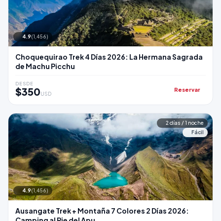
4.9
(1,456)
Choquequirao Trek 4 Días 2026: La Hermana Sagrada
de Machu Picchu
DESDE
$350
Reservar
USD
2 días / 1 noche
Fácil
4.9
(1,456)
Ausangate Trek + Montaña 7 Colores 2 Días 2026:
Camping al Pie del Apu