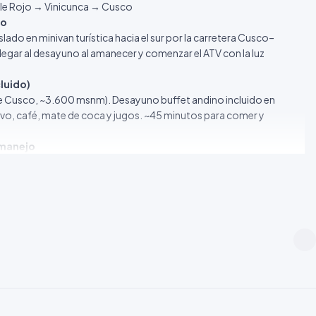
lle Rojo → Vinicunca → Cusco
co
lado en minivan turística hacia el sur por la carretera Cusco–
llegar al desayuno al amanecer y comenzar el ATV con la luz
luido)
de Cusco, ~3.600 msnm). Desayuno buffet andino incluido en
huevo, café, mate de coca y jugos. ~45 minutos para comer y
 manejo
 El instructor asigna el ATV según el peso y la talla de cada
: manejo del acelerador, frenos, giros y normas de seguridad en la
nformarlo al reservar para asignación de ATV reforzado.
Valle Rojo
o, marcando el ritmo. El camino asciende gradualmente desde Japura
 Lauramani
(~4.700 msnm), atravesando paisajes de puna abierta,
 Cordillera de Vilcanota y el Ausangate se hacen más
msnm)