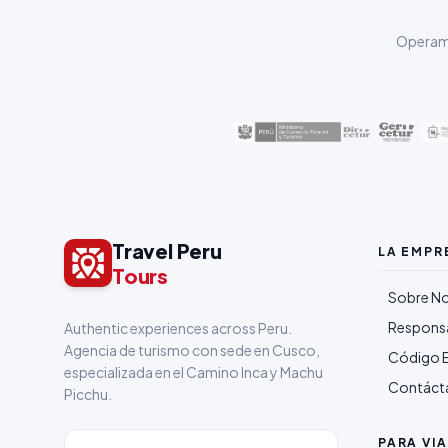
Operamo
Travel Peru
LA EMPR
Tours
Sobre N
Responsa
Authentic experiences across Peru.
Agencia de turismo con sede en Cusco,
Código 
especializada en el Camino Inca y Machu
Contáct
Picchu.
PARA VI