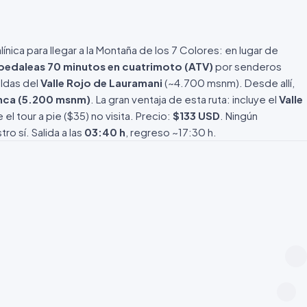
ínica para llegar a la Montaña de los 7 Colores: en lugar de
pedaleas 70 minutos en cuatrimoto (ATV)
por senderos
aldas del
Valle Rojo de Lauramani
(~4.700 msnm). Desde allí,
nca (5.200 msnm)
. La gran ventaja de esta ruta: incluye el
Valle
 tour a pie ($35) no visita. Precio:
$133 USD
. Ningún
o sí. Salida a las
03:40 h
, regreso ~17:30 h.