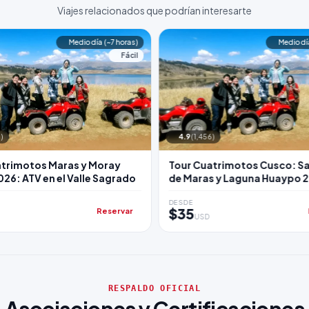
Viajes relacionados que podrían interesarte
Medio día (~7 horas)
Medio dí
Fácil
)
4.9
(1,456)
atrimotos Maras y Moray
Tour Cuatrimotos Cusco: Sa
26: ATV en el Valle Sagrado
de Maras y Laguna Huaypo 
DESDE
$35
Reservar
USD
RESPALDO OFICIAL