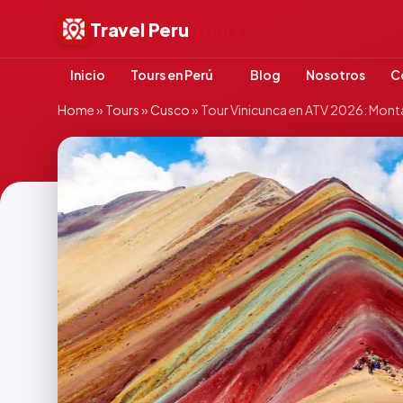
Travel Peru
Tours
Inicio
Tours en Perú
Blog
Nosotros
C
Home
»
Tours
»
Cusco
»
Tour Vinicunca en ATV 2026: Mont