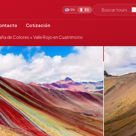
Buscar tours...
EN
ES
ontacto
Cotización
aña de Colores + Valle Rojo en Cuatrimoto