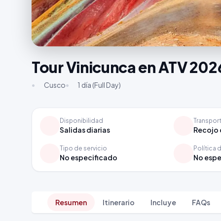
Tour Vinicunca en ATV 202
•
Cusco
•
1 día (Full Day)
Disponibilidad
Transpor
Salidas diarias
Recojo 
Tipo de servicio
Política 
No especificado
No espe
Resumen
Itinerario
Incluye
FAQs