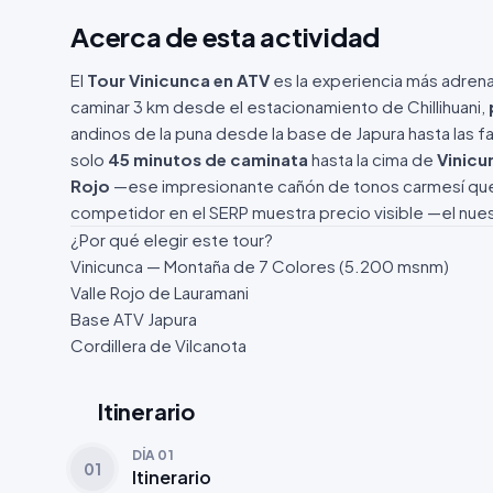
Acerca de esta actividad
El
Tour Vinicunca en ATV
es la experiencia más adrenal
caminar 3 km desde el estacionamiento de Chillihuani,
andinos de la puna desde la base de Japura hasta las f
solo
45 minutos de caminata
hasta la cima de
Vinicu
Rojo
—ese impresionante cañón de tonos carmesí que el
competidor en el SERP muestra precio visible —el nuestr
¿Por qué elegir este tour?
Vinicunca — Montaña de 7 Colores (5.200 msnm)
Valle Rojo de Lauramani
Base ATV Japura
Cordillera de Vilcanota
Itinerario
DÍA 01
01
Itinerario