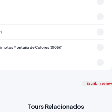
a?
trimotos Montaña de Colores ($105)?
Escribir review
Tours Relacionados