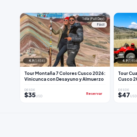
1 día (Full Day)
Fácil
4.9
(1,456)
4.9
(1,456
Tour Montaña 7 Colores Cusco 2026:
Tour Cu
Vinicunca con Desayuno y Almuerzo
Cusco 20
DESDE
DESDE
$35
$47
Reservar
USD
USD