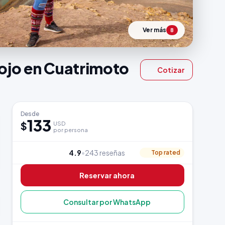
Ver más
8
Rojo en Cuatrimoto
Cotizar
Desde
133
$
USD
por persona
4.9
•
243 reseñas
Top rated
Reservar ahora
Consultar por WhatsApp