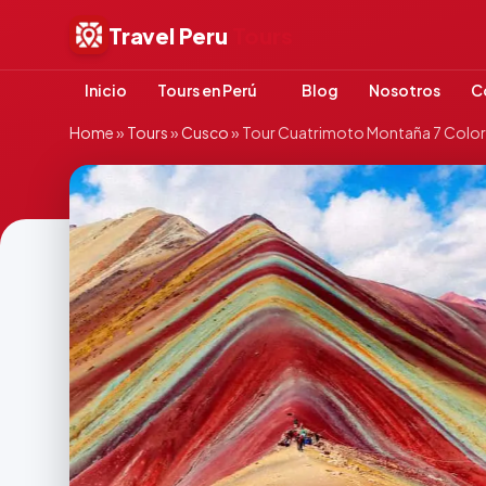
Travel Peru
Tours
Inicio
Tours en Perú
Blog
Nosotros
C
Home
»
Tours
»
Cusco
»
Tour Cuatrimoto Montaña 7 Color