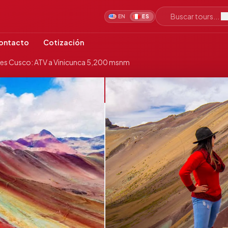
Buscar tours...
EN
ES
ontacto
Cotización
es Cusco: ATV a Vinicunca 5,200 msnm