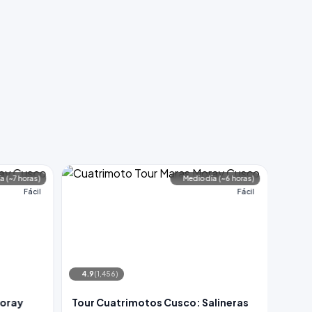
a (~7 horas)
Medio día (~6 horas)
Fácil
Fácil
4.9
(1,456)
4.9
(
Moray
Tour Cuatrimotos Cusco: Salineras
Tour 