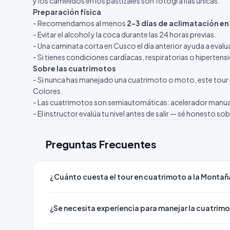
y los camélidos en los pastizales son fotografías únicas.
Preparación física
- Recomendamos al menos
2-3 días de aclimatación e
- Evitar el alcohol y la coca durante las 24 horas previas.
- Una caminata corta en Cusco el día anterior ayuda a evalua
- Si tienes condiciones cardíacas, respiratorias o hipertens
Sobre las cuatrimotos
- Si nunca has manejado una cuatrimoto o moto, este tour n
Colores
.
- Las cuatrimotos son semiautomáticas: acelerador manual
- El instructor evalúa tu nivel antes de salir — sé honesto so
Preguntas Frecuentes
¿Cuánto cuesta el tour en cuatrimoto a la Montañ
¿Se necesita experiencia para manejar la cuatrim