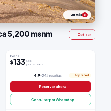
Ver más
8
nca 5,200 msnm
Cotizar
Desde
133
$
USD
por persona
4.9
•
243 reseñas
Top rated
Reservar ahora
Consultar por WhatsApp