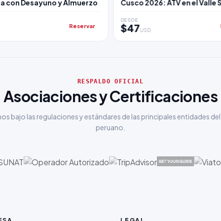
ca con Desayuno y Almuerzo
Cusco 2026: ATV en el Valle
DESDE
$47
Reservar
USD
RESPALDO OFICIAL
Asociaciones y Certificaciones
s bajo las regulaciones y estándares de las principales entidades del
peruano.
ESA
LEGAL