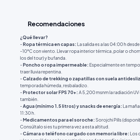
08:00 h — Inicio de la caminata a pie:
Ascenso d
principal. El guía marca el ritmo — lento y constan
incluidos).
Recomendaciones
09:00 – 09:30 h — Cima de Vinicunca (5,200 
El guía explica la geología de los 7 colores y el s
¿Qué llevar?
panorámica de los Andes del sur.
-
Ropa térmica en capas:
10:00 h — Descenso:
La salida es a las 04:00 h desd
Retorno a pie por el mismo 
-10°C con viento. Llevar ropa interior térmica, polar o c
vehículo principal.
los del tour) y bufanda.
11:30 h — Almuerzo buffet:
Parada en restaurante
-
Poncho o ropa impermeable:
peruana.
Especialmente en tempor
traer lluvia repentina.
13:00 – 14:00 h
— Continuación del regreso a Cu
-
Calzado de trekking o zapatillas con suela antidesli
17:00 h aprox.
— Llegada al centro histórico de Cu
temporada húmeda, resbaladizo.
-
Protector solar FPS 70+:
A 5,200 msnm la radiación UV 
también.
-
Agua (mínimo 1.5 litros) y snacks de energía:
La mañana
11:30 h.
-
Medicamentos para el soroche:
Sorojchi Pills (dispo
Consúltalo si es tu primera vez a esta altitud.
-
Cámara o teléfono cargado con memoria libre:
Los c