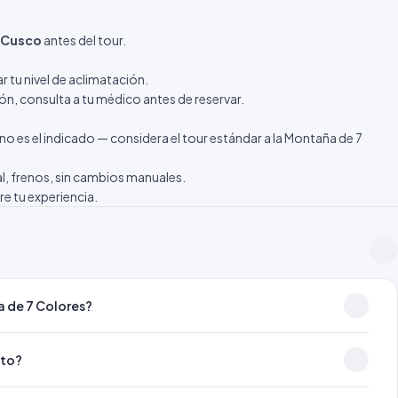
n Cusco
antes del tour.
r tu nivel de aclimatación.
ión, consulta a tu médico antes de reservar.
o es el indicado — considera el
tour estándar a la Montaña de 7
, frenos, sin cambios manuales.
bre tu experiencia.
a de 7 Colores?
oto?