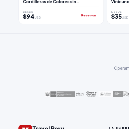
Cordilleras de Colores sin
Vinicun
Multitudes
DESDE
DESDE
$94
$35
Reservar
USD
USD
Operamo
Travel Peru
LA EMPR