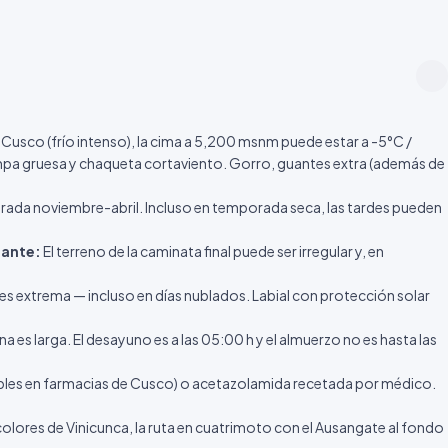
e 60-80 minutos por el camino señalizado hacia el mirador
te. Caballos de alquiler disponibles con pobladores (~S/ 70, no
msnm):
Llegada al mirador principal. Tiempo libre para fotografías.
ignificado del Nevado Ausangate en la cosmovisión quechua. Vista
e Cusco (frío intenso), la cima a 5,200 msnm puede estar a -5°C /
camino (~50-60 min). De vuelta a las cuatrimotos y retorno al
hompa gruesa y chaqueta cortaviento. Gorro, guantes extra (además de
 turístico de regreso. Buffet con platos de la cocina andina
ada noviembre-abril. Incluso en temporada seca, las tardes pueden
sco.
zante:
sco. Fin del servicio.
El terreno de la caminata final puede ser irregular y, en
es extrema — incluso en días nublados. Labial con protección solar
 es larga. El desayuno es a las 05:00 h y el almuerzo no es hasta las
nibles en farmacias de Cusco) o acetazolamida recetada por médico.
olores de Vinicunca, la ruta en cuatrimoto con el Ausangate al fondo