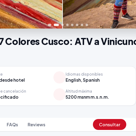
7 Colores Cusco: ATV a Vinicu
te
Idiomas disponibles
desde hotel
English, Spanish
de cancelación
Altitud máxima
cificado
5200 msnm m.s.n.m.
FAQs
Reviews
Consultar