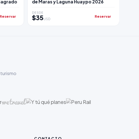
 Sagrado
de Maras y Laguna Huaypo 2026
Monta
Cuat
DESDE
DESDE
$35
$13
Reservar
Reservar
USD
 turismo
CONTACTO