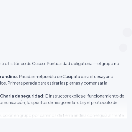
ntro histórico de Cusco. Puntualidad obligatoria — el grupo no
o andino:
Parada en el pueblo de Cusipata para el desayuno
os. Primera parada para estirar las piernas y comenzar la
 Charla de seguridad:
El instructor explica el funcionamiento de
municación, los puntos de riesgo en la ruta y el protocolo de
cción en grupo por caminos de tierra andina con el guía al frente.
ibertad, y los nevados en el horizonte. Llegada al punto de