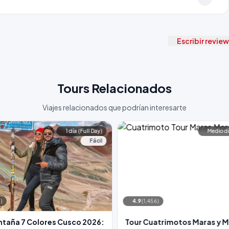
Escribir review
Tours Relacionados
Viajes relacionados que podrían interesarte
1 día (Full Day)
Medio dí
Fácil
)
4.9
(1,456)
ntaña 7 Colores Cusco 2026:
Tour Cuatrimotos Maras y 