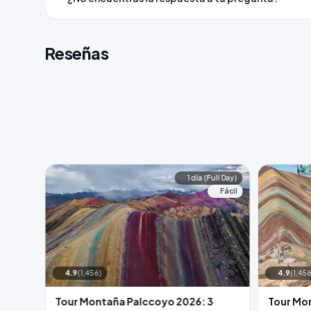
Reseñas
1 día (Full Day)
Fácil
4.9
(1,456)
4.9
(1,456
Tour Montaña Palccoyo 2026: 3
Tour Mo