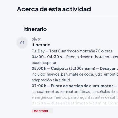
Acerca de esta actividad
Itinerario
DÍA 01
01
Itinerario
Full Day — Tour Cuatrimoto Montaña 7 Colores
04:00 – 04:30 h
— Recojo desde tu hotel en el ce
puede esperar.
05:00 h — Cusipata (3,300 msnm) — Desayun
incluido: huevos, pan, mate de coca, jugo, embutid
adaptación a la altitud.
07:00 h — Punto de partida de cuatrimotos —
las cuatrimotos semiautomáticas, las señales de co
emergencia. Tiempo para preguntas antes de salir.
07:20 h — Ruta en cuatrimoto (~30 min):
Condu
Paisaje de pastizales de ichu, llamas y alpacas en l
Leer más
estacionamiento en la base de Vinicunca.