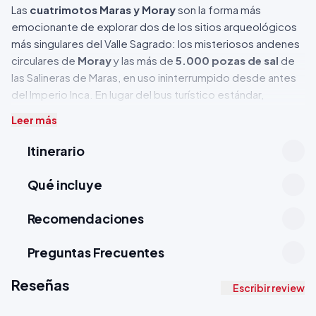
Las
cuatrimotos Maras y Moray
son la forma más
emocionante de explorar dos de los sitios arqueológicos
más singulares del Valle Sagrado: los misteriosos andenes
circulares de
Moray
y las más de
5.000 pozas de sal
de
las Salineras de Maras, en uso ininterrumpido desde antes
del Imperio Inca. En lugar del bus turístico estándar,
recorres los caminos de tierra sin asfaltar del Valle Sagrado
Leer más
a bordo de una
cuatrimoto (ATV) individual
, con vistas a
los nevados Verónica (5.682 msnm) y Chicón (5.530
Itinerario
msnm). Precio desde
$47 USD
por persona. Sin
experiencia previa necesaria.
Qué incluye
Para quienes buscan
cuatrimotos en Cusco
, este es el
circuito más completo: combina el tramo de mayor belleza
Recomendaciones
escénica —la pampa altoandina entre Chinchero y Maras—
con dos sitios arqueológicos de primera línea que la
Preguntas Frecuentes
mayoría de grupos turísticos estándar ven desde el
ventanal de un minibús. En ATV los ves desde adentro, a tu
Reseñas
Escribir review
ritmo y con el viento en la cara.
¿Por qué elegir este tour?