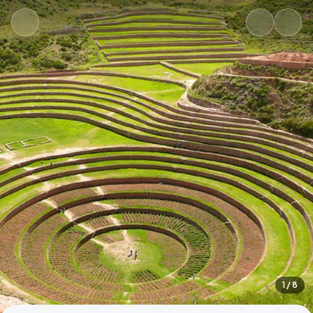
1
/ 8