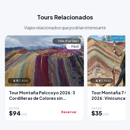
Tours Relacionados
Viajes relacionados que podrían interesarte
1 día (Full Day)
Fácil
4.9
(1,456)
4.9
(1,456)
Tour Montaña Palccoyo 2026: 3
Tour Montaña 7 C
Cordilleras de Colores sin
2026: Vinicunca c
Multitudes
Almuerzo
DESDE
DESDE
$94
$35
Reservar
USD
USD