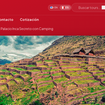
Buscar tours...
EN
ES
ontacto
Cotización
l Palacio Inca Secreto con Camping