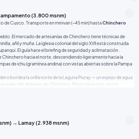
 Campamento (3.800 msnm)
co de Cusco. Transporte en minivan (~45 min) hasta
Chinchero
eblo. El mercado de artesanías de Chinchero tiene técnicas de
lla, añil y muña. La iglesia colonial del siglo XVII está construida
panqui. El guía hace el briefing de seguridad y aclimatación.
e Chinchero hacia el norte, descendiendo ligeramente hacia la
pampas de ichu (gramínea andina) con vistas abiertas sobre la Pampa
dero bordea la orilla norte de la Laguna Piuray — un espejo de agua
turales del altiplano de Chinchero. Patos silvestres, coots
icocephalus serranus
) son comunes en los bofedales de las
abastecimiento hídrico de Chinchero en el periodo inca.
eparada por el equipo de cocina en la pampa entre Piuray y el
msnm).
La subida es de ~600 metros de desnivel en ~4 km —
nm) → Lamay (2.938 msnm)
pa abierta a pastizales rocosos de alta montaña con
Polylepis
ltitud en el mundo. En el paso: panorámica simultánea sobre el Valle