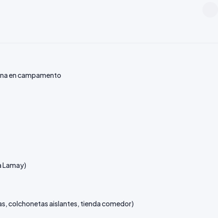
 sector Pucajasa).
Cena caliente en el campamento. En noches
 zona permite observación de la Vía Láctea austral.
 cena en campamento
a Lamay)
s, colchonetas aislantes, tienda comedor)