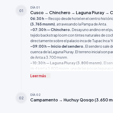
DÍA 01
01
Cusco → Chinchero → Laguna Piuray →
06:30 h
— Recojo desde hotel en el centro históri
(3.765 msnm)
, atravesando la Pampa de Anta.
~07:30 h — Chinchero.
Desayuno andino en el pu
tejido backstrap loom con tintes naturales de cochini
directamente sobre el palacio inca de Tupac Inca Yu
~09:00 h — Inicio del sendero.
El sendero sale d
cuenca de la Laguna Piuray. El terreno inicial son 
de Anta a 3.700 msnm.
~10:30 h — Laguna Piuray (3.800 msnm).
El sen
de 4 km² a 3.800 msnm, una de las pocas lagunas na
andinos (
Fulica ardesiaca
) y gaviotas andinas (
Chro
Leer más
orillas. El agua de Piuray era parte del sistema de 
~12:30 h — Almuerzo en ruta.
Comida caliente pr
inicio de la subida.
DÍA 02
~14:00 h — Ascenso al Paso Pucajasa (4.393 
02
Campamento → Huchuy Qosqo (3.650 ms
gradual pero constante. El terreno cambia de pam
(queñoal), uno de los árboles que crecen a mayor a
Sagrado y la Pampa de Anta.