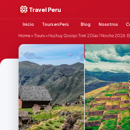
Travel Peru
Tours
Inicio
Tours en Perú
Blog
Nosotros
C
Home
»
Tours
»
Huchuy Qosqo Trek 2 Días 1 Noche 2026: E