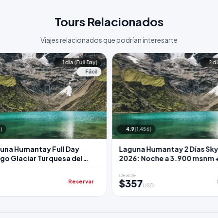
Tours Relacionados
Viajes relacionados que podrían interesarte
1 día (Full Day)
2 d
Fácil
)
4.9
(1,456)
una Humantay Full Day
Laguna Humantay 2 Días Sk
go Glaciar Turquesa del
2026: Noche a 3.900 msnm 
ay
Salkantay
DESDE
$357
Reservar
USD