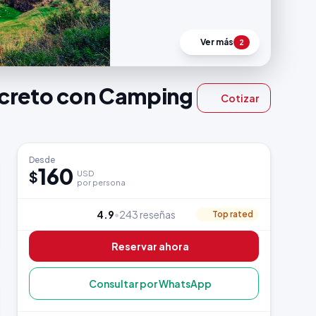
Ver más
2
Secreto con Camping
Cotizar
Desde
160
$
USD
por persona
4.9
•
243 reseñas
Top rated
Reservar ahora
Consultar por WhatsApp