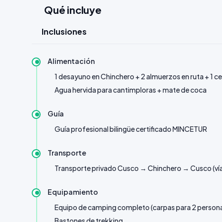
Qué incluye
~16:30 h — Campamento (3.800–4.000 msnm,
despejadas, la baja contaminación lumínica de esta
Inclusiones
Distancia Día 1: ~10 km. Desnivel: +680 m.
Alimentación
1 desayuno en Chinchero + 2 almuerzos en ruta + 1
Agua hervida para cantimploras + mate de coca
Guía
Guía profesional bilingüe certificado MINCETUR
Transporte
Transporte privado Cusco → Chinchero → Cusco (ví
Equipamiento
Equipo de camping completo (carpas para 2 persona
Bastones de trekking