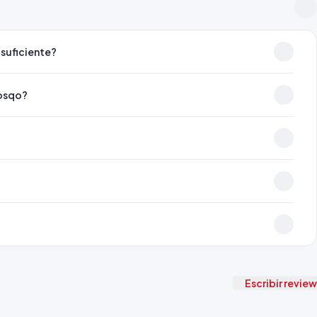
s suficiente?
Qosqo?
Escribir review