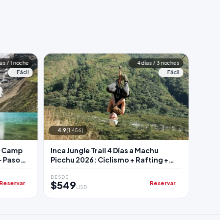
ías / 1 noche
4 días / 3 noches
Fácil
Fácil
4.9
(1,456)
4.9
(
y Camp
Inca Jungle Trail 4 Días a Machu
Inca 
+ Paso
Picchu 2026: Ciclismo + Rafting +
2026:
Zipline + Termas
DESDE
DESDE
$549
$55
Reservar
Reservar
USD