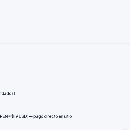
endados)
 PEN ≈ $19 USD) — pago directo en sitio