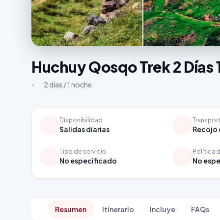
Huchuy Qosqo Trek 2 Días 
•
2 días / 1 noche
Disponibilidad
Transpor
Salidas diarias
Recojo 
Tipo de servicio
Política 
No especificado
No espe
Resumen
Itinerario
Incluye
FAQs