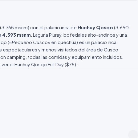
(3.765 msnm) con el palacio inca de
Huchuy Qosqo
(3.650
a
4.393 msnm
, Laguna Piuray, bofedales alto-andinos y una
qo (
«Pequeño Cusco»
en quechua) es un palacio inca
más espectaculares y menos visitados del área de Cusco,
on camping, todas las comidas y equipamiento incluidos.
 ver el
Huchuy Qosqo Full Day
($75).